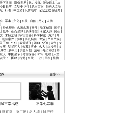
天下收藏
|
影像世界
|
魅力发现
|
漫游日本
|
故
今日往事
|
文明中华行
|
武当百谜
|
经典人文地
坛
|
行者
|
中国游
|
玩转地球
|
记忆之红色经典
|
国
会
|
军事
|
文化
|
科技
|
自然
|
历史
|
人物
类
址
|
经典纪录
|
名著名家
|
事件
|
悬案秘闻
|
国学
|
现
|
战争
|
生命星球
|
武侠寻踪
|
名家大师
|
民生
|
文
|
未解之谜
|
宇宙奥秘
|
科学探索
|
海洋
|
专
|
刑侦案件
|
宗教
|
历史揭秘
|
生活
|
民俗民族
|
筑工程
|
气候
|
能源环保
|
运动
|
慈禧
|
皇帝
|
女
女王
|
明星艺人
|
收藏
|
灾难
|
名人
|
红楼梦
|
文
UFO
|
易中天
|
历史时刻
|
清朝
|
奇幻科技
|
奇
航天
|
中国皇帝
|
考古探秘
|
时尚
|
密档
|
人文
说天下
|
国粹
|
行游
|
皇陵
|
二战
|
臣相
|
植物
推荐
更多>>
国城市幸福感
不孝七宗罪
|
微直播
|
微广场
|
名人墙
|
排行榜