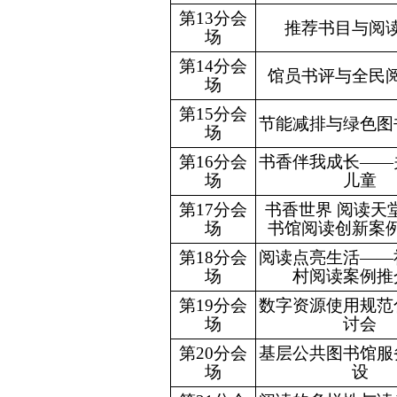
第13分会
推荐书目与阅
场
第14分会
馆员书评与全民
场
第15分会
节能减排与绿色图
场
第16分会
书香伴我成长
——
场
儿童
第17分会
书香世界 阅读天
场
书馆阅读创新案
第18分会
阅读点亮生活
——
场
村阅读案例推
第19分会
数字资源使用规范
场
讨会
第20分会
基层公共图书馆服
场
设