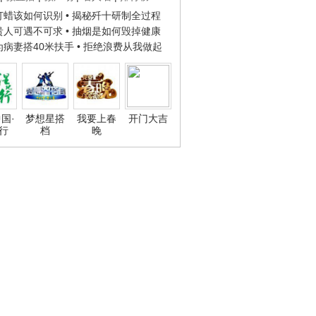
子打蜡该如何识别
• 揭秘歼十研制全过程
种贵人可遇不可求
• 抽烟是如何毁掉健康
人为病妻搭40米扶手
• 拒绝浪费从我做起
国·
梦想星搭
我要上春
开门大吉
行
档
晚