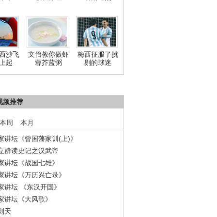
西沙飞
文怡教你做虾
梅西征服了挑
上起
蓉芥蓝粥
剔的球迷
视频推荐
本周
本月
家讲坛《曾国藩家训(上)》
立群读史记之汉武帝
家讲坛《战国七雄》
家讲坛《万历兴亡录》
家讲坛 《东汉开国》
家讲坛《大风歌》
则天