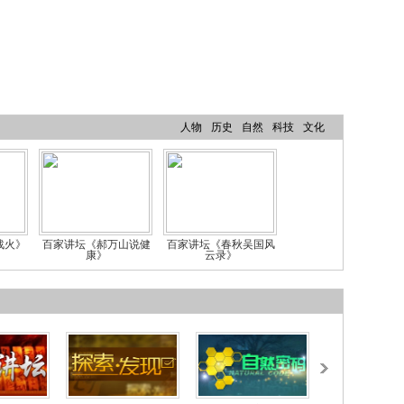
人物
历史
自然
科技
文化
战火》
百家讲坛《郝万山说健
百家讲坛《春秋吴国风
康》
云录》