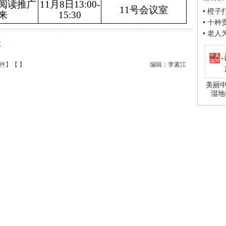
阅读推广
11月8日13:00-
11号会议室
• 橙
来
15:30
• 十
• 老
览
件
】【
】
编辑：李素江
美丽中
湿地