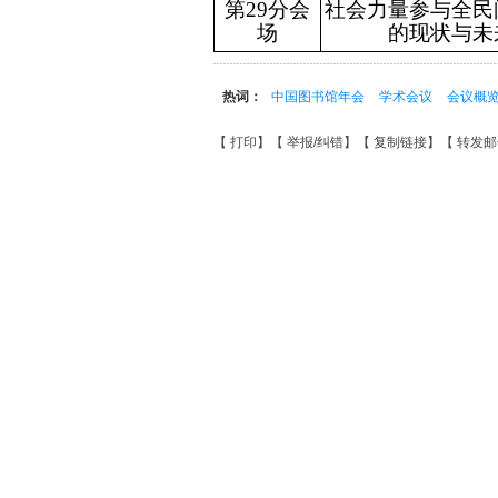
第29分会
社会力量参与全民
场
的现状与未
热词：
中国图书馆年会
学术会议
会议概
【
打印
】【
举报/纠错
】【
复制链接
】【
转发邮