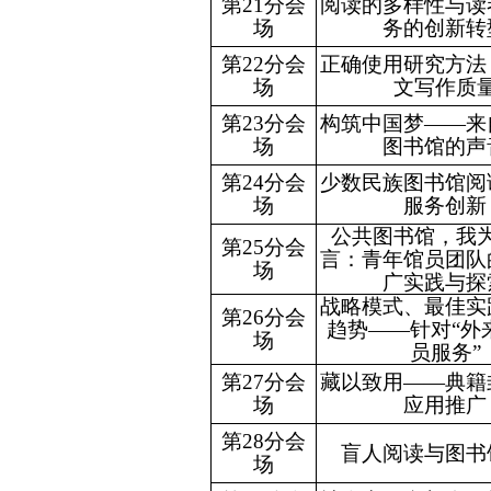
第21分会
阅读的多样性与读
场
务的创新转
第22分会
正确使用研究方法
场
文写作质
第23分会
构筑中国梦
——
来
场
图书馆的声
第24分会
少数民族图书馆阅
场
服务创新
公共图书馆，我
第25分会
言：青年馆员团队
场
广实践与探
战略模式、最佳实
第26分会
趋势
——
针对“外
场
员服务”
第27分会
藏以致用
——
典籍
场
应用推广
第28分会
盲人阅读与图书
场