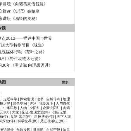
家讲坛《向诸葛亮借智慧》
立群读《史记》秦始皇
家讲坛《易经的奥秘》
专题
盘点2012——描述中国与世界
TV10大型特别节目《味道》
电视媒体行动《茶叶之路》
真相《野生动物大迁徙》
的30年《零艾滋 向理想迈进》
地图
更多
目
|
坛
|
走近科学
|
探索发现
|
读书
|
自然传奇
|
地理
技之光
|
绿色空间
|
讲述
|
我爱发明
|
人与自然
|
生
|
中华民族
|
人物
|
夕阳红
|
欢聚夕阳红
|
走遍
元360
|
大家
|
见证·发现之旅(停)
|
创新无限
访(停)
|
见证·亲历(停)
|
科技博览(停)
|
天下大观
科探秘(停)
|
科学世界(停)
|
见证·影像志(停)
|
目
|
澜访谈录
|
丝路发现
|
世界游
|
自然密码
|
这里