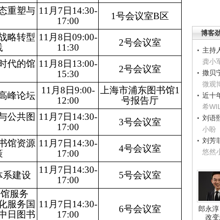
态重塑与
11月7日14:30-
1号会议室B区
17:00
博客
战略转型
11月8日09:00-
2号会议室
践
11:30
主持
龚小
时代的馆
11月8日13:00-
2号会议室
15:30
撒贝
微观
11月8日9:00-
上海市浦东图书馆1
高峰论坛
近十
12:00
号报告厅
希WI
与公共图
11月7日14:30-
刘语
3号会议室
17:00
小盼
刘芳
书馆资源
11月7日14:30-
4号会议室
悠然
策
17:00
11月7日14:30-
体系建设
5号会议室
17:00
书馆服务
化服务国
11月7日14:30-
6号会议室
郎永淳
中日图书
17:00
改变