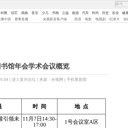
科教
综艺
戏曲
音乐
少儿
书画
公益
旅游
汽车
时尚
历史
农业
健
直播中国
赛事直播
央视影音客户端
|
高清
电影
电视剧
纪录片
动
国图书馆年会学术会议概览
:04 |
进入复兴论坛
| 来源：央视网 |
手机看新闻
题
时
间
地
点
读引领未
11月7日14:30-
1号会议室A区
17:00