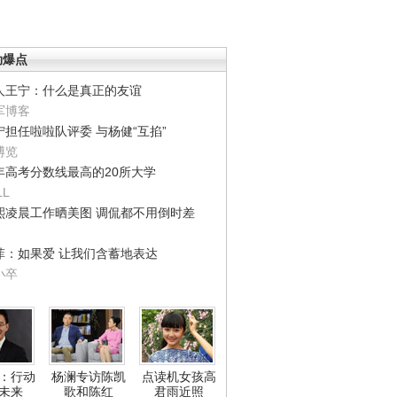
劲爆点
人王宁：什么是真正的友谊
军博客
宁担任啦啦队评委 与杨健“互掐”
博览
年高考分数线最高的20所大学
LL
熙凌晨工作晒美图 调侃都不用倒时差
菲：如果爱 让我们含蓄地表达
小卒
：行动
杨澜专访陈凯
点读机女孩高
未来
歌和陈红
君雨近照