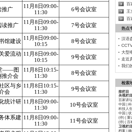
百
8
11月8日09:00-
读推广
6号会议室
王
11:30
9
百
10
11月8日09:00-
阅读推广
7号会议室
11:30
热点
11月8日09:00-
汉语
书馆建设
8号会议室
10:15
CC
大型
关爱流动
11月8日09:00-
9号会议室
走近
10:15
我们
堂
——
图
11月8日10:15-
8号会议室
例推介会
11:30
检索
社区与乡
11月8日10:15-
9号会议室
介会
11:30
按栏目
央视栏
百家讲
化统计研
11月8日09:00-
10号会议室
中国
|
科
11:30
科技人
中国
|
状
务体系建
11月8日09:00-
(停)
|
重
11号会议室
(停)
|
百
11:30
卫视栏
档案
|
杨