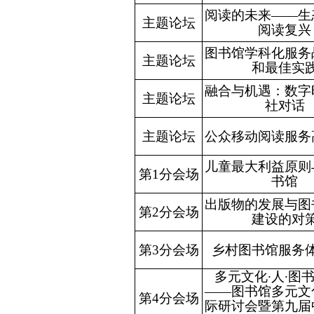
阅读的未来
——
生
主题论坛
阅读复兴
图书馆学科化服务
主题论坛
和最佳实
融合与机遇：数字
主题论坛
社对话
主题论坛
公众移动阅读服务
儿童最大利益原则
第1分会场
书馆
出版物的发展与图
第2分会场
建设的对
第3分会场
乡村图书馆服务
多元文化
∙
人
∙
图
——
图书馆多元文
第4分会场
际研讨会暨第九届