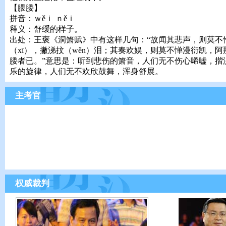
【腲腇】
拼音：ｗěｉ ｎěｉ
释义：舒缓的样子。
出处：王褒《洞箫赋》中有这样几句：“故闻其悲声，则莫不
（xī），撇涕抆（wěn）泪；其奏欢娱，则莫不惮漫衍凯，阿那（
腇者已。”意思是：听到悲伤的箫音，人们无不伤心唏嘘，揩
乐的旋律，人们无不欢欣鼓舞，浑身舒展。
主考官
权威裁判