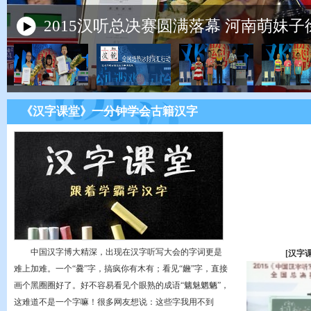
2015汉听总决赛圆满落幕 河南萌妹
《汉字课堂》一分钟学会古籍汉字
中国汉字博大精深，出现在汉字听写大会的字词更是
[汉字
难上加难。一个“爨”字，搞疯你有木有；看见“虪”字，直接
画个黑圈圈好了。好不容易看见个眼熟的成语“魑魅魍魉”，
这难道不是一个字嘛！很多网友想说：这些字我用不到