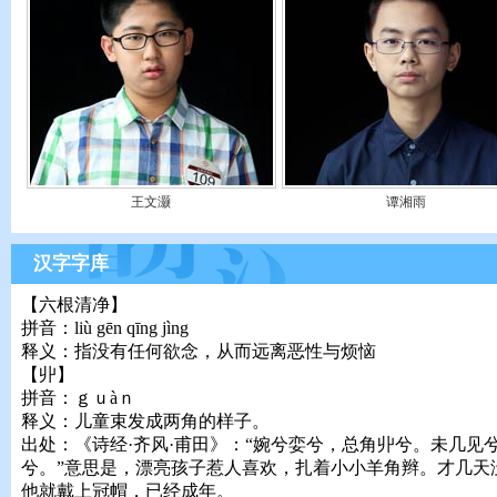
王文灏
谭湘雨
汉字字库
【六根清净】
拼音：liù gēn qīng jìng
释义：指没有任何欲念，从而远离恶性与烦恼
【丱】
拼音：ｇｕàｎ
释义：儿童束发成两角的样子。
出处：《诗经·齐风·甫田》：“婉兮娈兮，总角丱兮。未几见
兮。”意思是，漂亮孩子惹人喜欢，扎着小小羊角辫。才几天
他就戴上冠帽，已经成年。