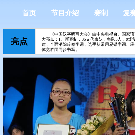
首页
节目介绍
赛制
复
《中国汉字听写大会》由中央电视台、国家语言
亮点
大亮点：1、新赛制，36支代表队，每队5人，9
建，全面消除冷僻字词，选手从常用易错字词、应
体竞赛团同步书写。