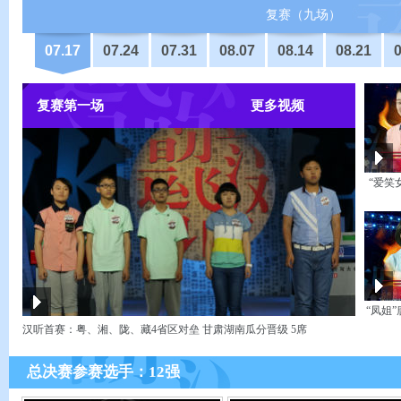
复赛（九场）
07.17
07.24
07.31
08.07
08.14
08.21
0
复赛第一场
更多视频
“爱笑
“凤姐”
汉听首赛：粤、湘、陇、藏4省区对垒 甘肃湖南瓜分晋级 5席
总决赛参赛选手：12强