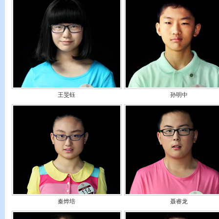
王旻钰
孙明中
秦烨培
聂睿龙