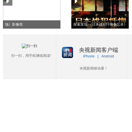
纪念抗战胜利70周年《东方主战
场》影像馆
探索发现 《日本战犯忏悔备忘录》
央视新闻客户端
扫一扫，用手机继续阅读!
iPhone
|
Android
央视新闻移动看！