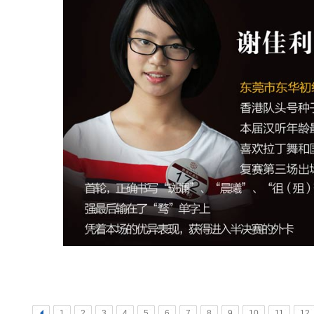
<
1
2
3
4
5
6
7
8
9
10
11
12