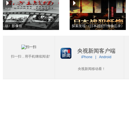
纪念抗战胜利70周年《东方主战
场》影像馆
探索发现 《日本战犯忏悔备忘录》
央视新闻客户端
扫一扫，用手机继续阅读!
iPhone
|
Android
央视新闻移动看！