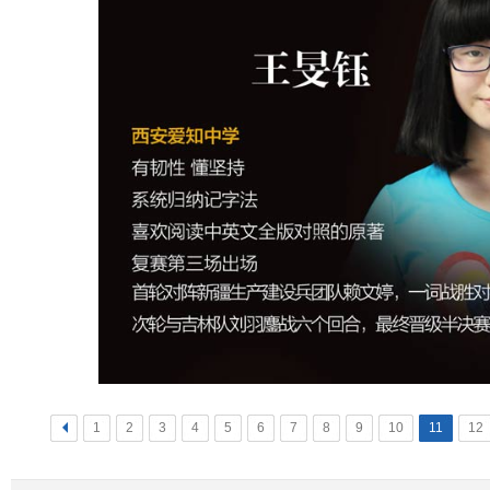
<
1
2
3
4
5
6
7
8
9
10
11
12