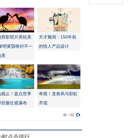
物剪影照片美轮美
天才脑洞：150年前
:黎明黄昏映衬不一
的惊人产品设计
的美
为观止！盘点世界
奇观！龙卷风与彩虹
那些最壮观瀑布
齐现
换一组
4小时点击排行