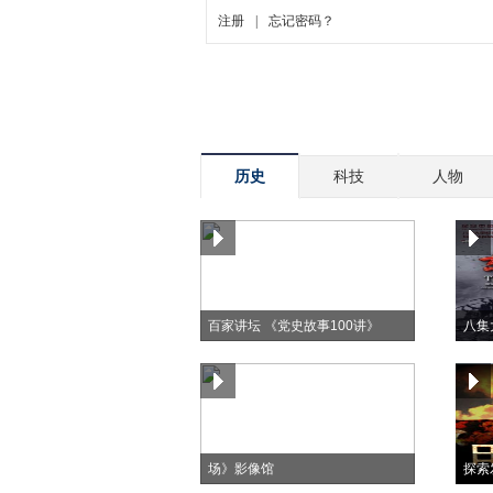
历史
科技
人物
百家讲坛 《党史故事100讲》
八集
纪念抗战胜利70周年《东方主战
场》影像馆
探索