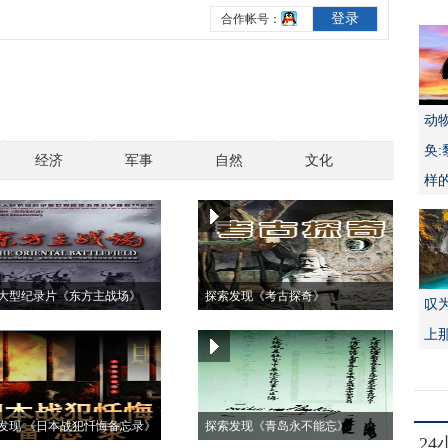
动
奂
经济
军事
自然
文化
样
大型纪录片《东方主战场》
探索发现《考古探奇》
叹
上
发现 《日本战犯忏悔备忘录》
探索发现《青岛永不能忘》
2