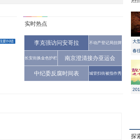
热
实时热点
大
我要纠错
李克强访问安哥拉
不动产登记局挂牌
春
南京澄清接办亚运会
长安街换金色护栏
中纪委反腐时间表
城管扫街被指作秀
20
探