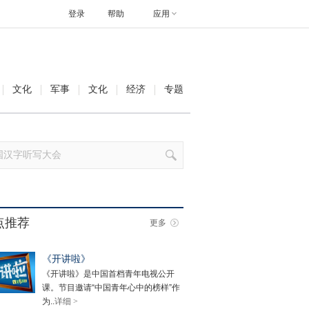
登录
帮助
应用
文化
军事
文化
经济
专题
点推荐
更多
《开讲啦》
《开讲啦》是中国首档青年电视公开
课。节目邀请“中国青年心中的榜样”作
为..
详细 >