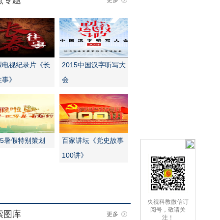
点专题
更多
型电视纪录片《长
2015中国汉字听写大
往事》
会
15暑假特别策划
百家讲坛《党史故事
100讲》
央视科教微信订
阅号，敬请关
索图库
更多
注！