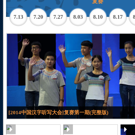
复赛
7.13
7.20
7.27
8.03
8.10
8.17
[2014中国汉字听写大会]复赛第一期(完整版)