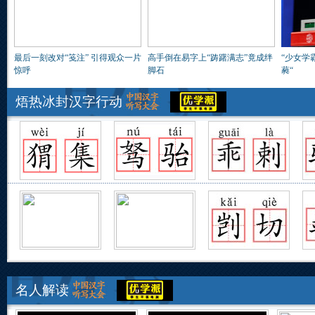
最后一刻改对“笺注” 引得观众一片
高手倒在易字上“踌躇满志”竟成绊
“少女学
惊呼
脚石
蕤“
焐热冰封汉字行动
名人解读