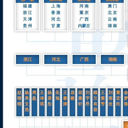
福 建
上 海
河 南
澳 门
浙 江
香 港
重 庆
北 京
天 津
河 北
广 西
云 南
贵 州
甘 肃
内蒙古
湖 南
浙江
河北
广西
湖南
赵
杨
周
王
杨
吴
王
屈
胡
刘
顾
王
刘
黄
金
晴
美
盈
泽
若
旭
泰
晓
雅
宇
兰
紫
雨
宏
梦
晴
文
琪
彤
涛
轩
昂
有
芳
欣
民
珠
浩
容