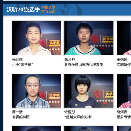
汉听20强选手
张经纬
高凡舒
王钧世
小小“国学家”
具有坐过山车的心理素质
立志做传
周一恬
计雨彤
裴炳森
省赛的功臣
“超越大师的女神”
想多出镜