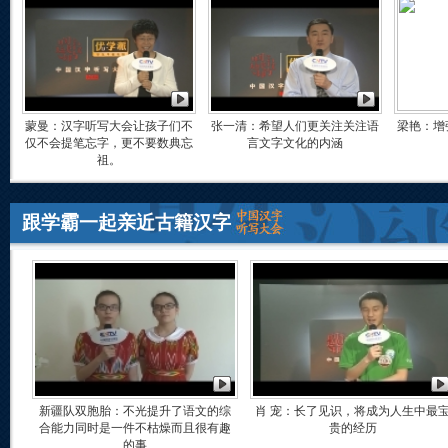
蒙曼：汉字听写大会让孩子们不
张一清：希望人们更关注关注语
梁艳：增
仅不会提笔忘字，更不要数典忘
言文字文化的内涵
祖。
跟学霸一起亲近古籍汉字
新疆队双胞胎：不光提升了语文的综
肖 宠：长了见识，将成为人生中最
合能力同时是一件不枯燥而且很有趣
贵的经历
的事