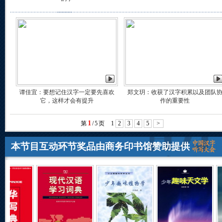
谭佳宜：要想记住汉字一定要先喜欢
郑文玥：收获了汉字积累以及团队
它，这样才会有提升
作的重要性
1
第
/
5
页
1
2
3
4
5
>
本节目互动环节奖品由商务印书馆赞助提供