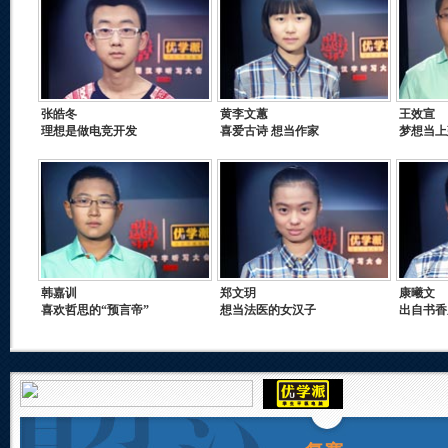
张皓冬
黄李文蕙
王效宣
理想是做电竞开发
喜爱古诗 想当作家
梦想当上
韩嘉训
郑文玥
康曦文
喜欢哲思的“预言帝”
想当法医的女汉子
出自书香