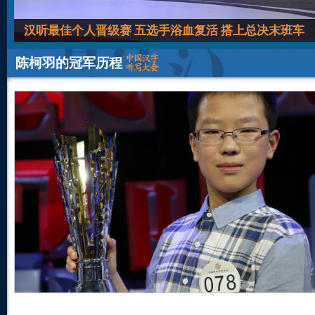
汉听最佳个人晋级赛 五选手浴血复活 搭上总决末班车
陈柯羽的冠军历程