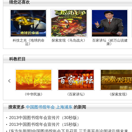
猜您还喜欢
科技之光《地球的命
探索发现《马岛战火》
百家讲坛《郝万山说健
运》
康》
科教栏目
《中华民族》
《百家讲坛》
《探索发现》
搜索更多
中国图书馆年会
上海浦东
的新闻
2013中国图书馆年会宣传片（30秒版）
2013中国图书馆年会宣传片（15秒版）
[东方午新闻]中国图书馆年会下月召开 三千嘉宾共论阅读引领未来