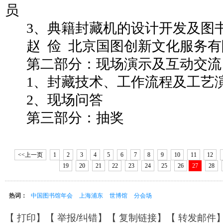
员
3、典籍封藏机的设计开发及图
赵
俭
北京国图创新文化服务有
第二部分：现场演示及互动交流
1、封藏技术、工作流程及工艺
2、现场问答
第三部分：抽奖
<<上一页
1
2
3
4
5
6
7
8
9
10
11
12
19
20
21
22
23
24
25
26
27
28
热词：
中国图书馆年会
上海浦东
世博馆
分会场
【
打印
】【
举报/纠错
】【
复制链接
】【
转发邮件