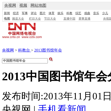
央视网
|
视频
|
网站地图
新闻
经济
军事
评论
图片
体育
娱乐
科教
综艺
戏曲
音乐
少儿
电视
频道大全
栏目大全
节目大全
直播中国
赛事直播
央视
央视网
>
科教台
>
2013图书馆年会
2013中国图书馆年
发布时间:2013年11月01日 1
央视网 |
手机看新闻