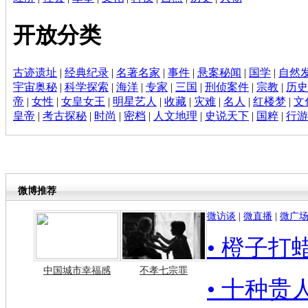
开放分类
古迹遗址
|
经典纪录
|
名著名家
|
事件
|
悬案秘闻
|
国学
|
自然
宇宙奥秘
|
科学探索
|
海洋
|
专家
|
三国
|
刑侦案件
|
宗教
|
历史
帝
|
女性
|
女皇女王
|
明星艺人
|
收藏
|
灾难
|
名人
|
红楼梦
|
文
皇帝
|
考古探秘
|
时尚
|
密档
|
人文地理
|
史说天下
|
国粹
|
行游
微博推荐
微访谈
|
微直播
|
微广
• 橙子
中国城市幸福感
不孝七宗罪
• 十种