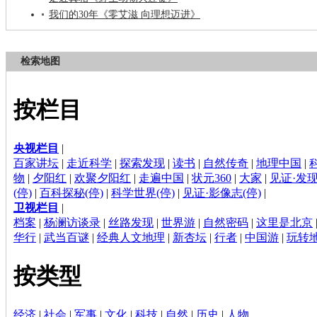
我们的30年《零艾滋 向理想迈进》
检索地图
按栏目
央视栏目
|
百家讲坛
|
走近科学
|
探索发现
|
读书
|
自然传奇
|
地理中国
|
物
|
夕阳红
|
欢聚夕阳红
|
走遍中国
|
状元360
|
大家
|
见证·发现
(停)
|
百科探秘(停)
|
科学世界(停)
|
见证·影像志(停)
|
卫视栏目
|
档案
|
杨澜访谈录
|
丝路发现
|
世界游
|
自然密码
|
这里是北京
华行
|
武当百谜
|
经典人文地理
|
新杏坛
|
行者
|
中国游
|
玩转
按类型
经济
|
社会
|
军事
|
文化
|
科技
|
自然
|
历史
|
人物