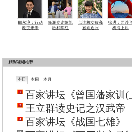
郎永淳：行动
杨澜专访陈凯
点读机女孩高
徐进：西沙
改变未来
歌和陈红
君雨近照
机海上起
精彩视频推荐
本日
本周
本月
百家讲坛《曾国藩家训(
1
王立群读史记之汉武帝
2
百家讲坛《战国七雄》
3