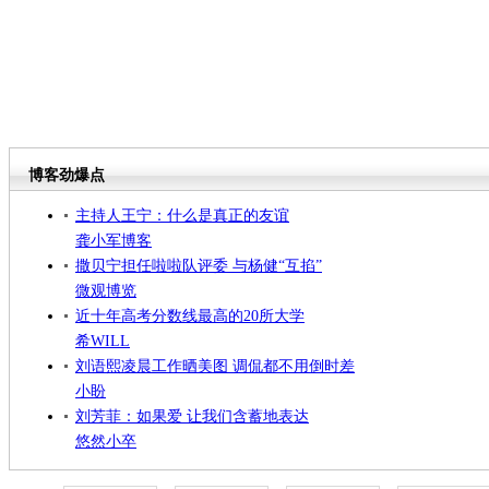
博客劲爆点
主持人王宁：什么是真正的友谊
龚小军博客
撒贝宁担任啦啦队评委 与杨健“互掐”
微观博览
近十年高考分数线最高的20所大学
希WILL
刘语熙凌晨工作晒美图 调侃都不用倒时差
小盼
刘芳菲：如果爱 让我们含蓄地表达
悠然小卒