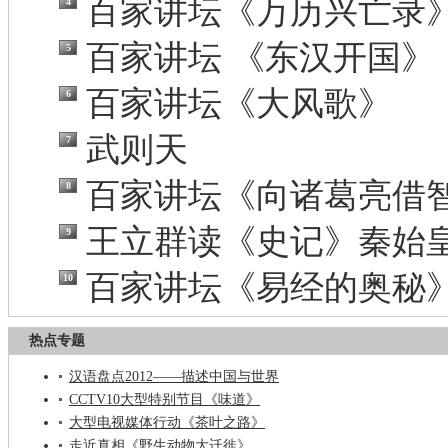
百家讲坛《万历兴亡录
4
百家讲坛 《东汉开国》
5
百家讲坛《大风歌》
6
武则天
7
百家讲坛《向诸葛亮借
8
王立群读《史记》秦始
9
百家讲坛《易经的奥秘
10
热点专题
汉语盘点2012——描述中国与世界
CCTV10大型特别节目《味道》
大型电视媒体行动《茶叶之路》
走近真相《野生动物大迁徙》