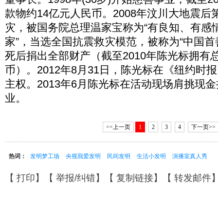
款物约14亿元人民币。2008年汶川大地震
灾，被国务院总理温家宝称为“有良知、有感
家”，当选全国抗震救灾模范，被称为“中国首善
死后捐出全部财产（截至2010年陈光标拥有
币）。2012年8月31日，陈光标在《纽约时
主权。2013年6月陈光标在活动现场肩挑现
业。
<<上一页
1
2
3
4
下一页>>
热词：
发明梦工场
央视我爱发明
民间发明
生活小发明
演播室真人秀
【
打印
】【
举报/纠错
】【
复制链接
】【
转发邮件